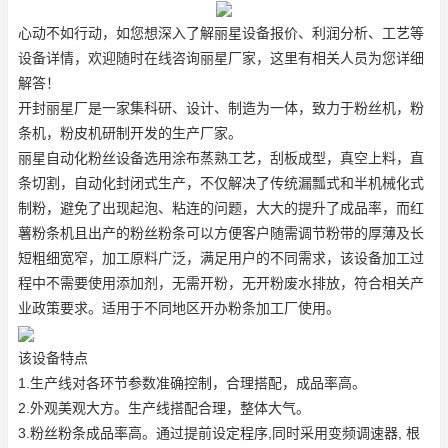
心动不如行动，如您想深入了解丽星设备报价、利润分析、工艺等
设备详情，欢迎随时在线咨询丽星厂家，这里有相关人员为您详细
解答！
开封丽星厂是一家集科研、设计、制造为一体，致力于粉丝机，粉
条机，粉皮机研制开发的生产厂家。
丽星自动化粉丝设备选用涂布蒸熟工艺，刮板成型，真空上料，直
条切割，自动化封闭式生产，不仅解决了传统漏瓢式和半机械化式
制粉，避免了出现起泡、粘连的问题，大大的提升了成品率，而
红
薯粉条机
且出产的粉丝粉条可以方便客户随需调节粉带的厚薄及长
短粗细宽窄，加工原料广泛，满足用户的不同需求，该设备加工过
程中不需要使用添加剂，无需开粉，无开粉废水排放，符合相关产
业政策要求。适用于不同地区开办粉条加工厂使用。
该设备特点
1.生产线对各环节参数准确控制，合理搭配，成品率高。
2.外观美观大方。生产线搭配合理，整体大气。
3.粉丝粉条成品率高。通过提前设定程序,同时采用变频调速器, 根