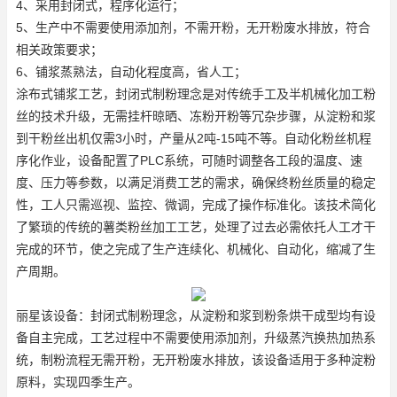
4、采用封闭式，程序化运行；
5、生产中不需要使用添加剂，不需开粉，无开粉废水排放，符合
相关政策要求；
6、铺浆蒸熟法，自动化程度高，省人工；
涂布式铺浆工艺，封闭式制粉理念是对传统手工及半机械化加工粉
丝的技术升级，无需挂杆晾晒、冻粉开粉等冗杂步骤，从淀粉和浆
到干粉丝出机仅需3小时，产量从2吨-15吨不等。自动化粉丝机程
序化作业，设备配置了PLC系统，可随时调整各工段的温度、速
度、压力等参数，以满足消费工艺的需求，确保终粉丝质量的稳定
性，工人只需巡视、监控、微调，完成了操作标准化。该技术简化
了繁琐的传统的薯类粉丝加工工艺，处理了过去必需依托人工才干
完成的环节，使之完成了生产连续化、机械化、自动化，缩减了生
产周期。
丽星该设备：封闭式制粉理念，从淀粉和浆到粉条烘干成型均有设
备自主完成，工艺过程中不需要使用添加剂，升级蒸汽换热加热系
统，制粉流程无需开粉，无开粉废水排放，该设备适用于多种淀粉
原料，实现四季生产。