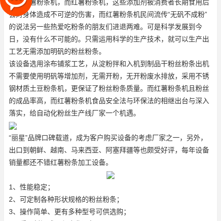
美貌
红薯粉条机
，而
红薯粉条机
，这些添加剂被消费者长期食用后
会对身体造成不可逆的伤害，而
红薯粉条机
民间流传“无矾不成粉”
的说法另一些热爱吃粉条的朋友们进退两难。可是科学发展到今
日，没有什么不可能的。只需运用科学的生产技术，就可以生产出
工艺无需添加明矾的粉丝粉条。
该设备选用涂布铺浆工艺，从淀粉拌和入机到制品干粉丝粉条出机
不需要使用明矾等增加剂，无需开粉，无开粉废水排放，采用不锈
钢材质
土豆粉条机
，更保证了粉丝粉条质量。而
红薯粉条机
且粉丝
的成品率高，而
红薯粉条机
食品安全法与环保法的相继出台与深入
落实，给自动化粉丝生产线厂家一个机遇。
“丽星”品牌口碑载道，成为客户购买设备的考虑厂家之一，另外，
出口到朝鲜、越南、马来西亚、阿塞拜疆等也颇受好评，每年设备
销量都还不错
红薯粉条加工设备
。
1、性能稳定；
2、可定制各种形状规格的粉丝粉条；
3、操作简单、更有多种型号可供选购；