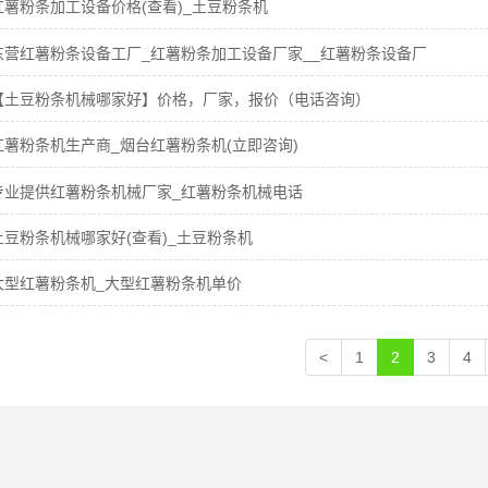
红薯粉条加工设备价格(查看)_土豆粉条机
东营红薯粉条设备工厂_红薯粉条加工设备厂家__红薯粉条设备厂
【土豆粉条机械哪家好】价格，厂家，报价（电话咨询）
红薯粉条机生产商_烟台红薯粉条机(立即咨询)
专业提供红薯粉条机械厂家_红薯粉条机械电话
土豆粉条机械哪家好(查看)_土豆粉条机
大型红薯粉条机_大型红薯粉条机单价
<
1
2
3
4