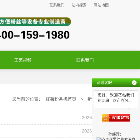
联系我们
站内搜索
网站地图
工艺视频
联系我们
商盟客服
>
您好，欢迎莅临我们
您当前的位置：
红薯粉条机首页
>
新闻资讯
的网站，欢迎咨询...
2026-07-05
2026-07-04
孙经理：