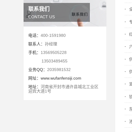
联系我们
CONTACT US
电话：
400-1591980
联系人：
孙经理
手机：
13569505228
13503489455
业务QQ：
2035981532
网址：
www.wufanfensiji.com
地址：
河南省开封市通许县城北工业区
迎宾大道1号