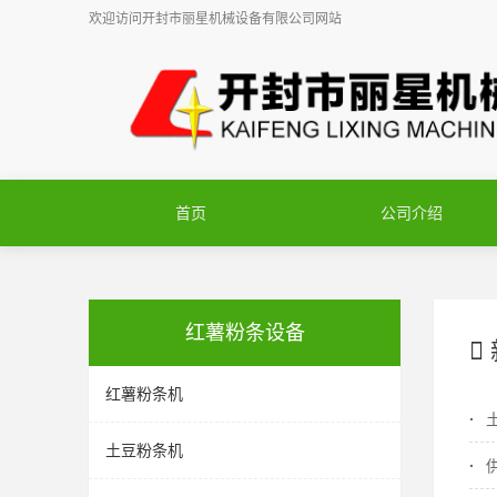
欢迎访问
开封市丽星机械设备有限公司
网站
首页
公司介绍
红薯粉条设备
红薯粉条机
土豆粉条机