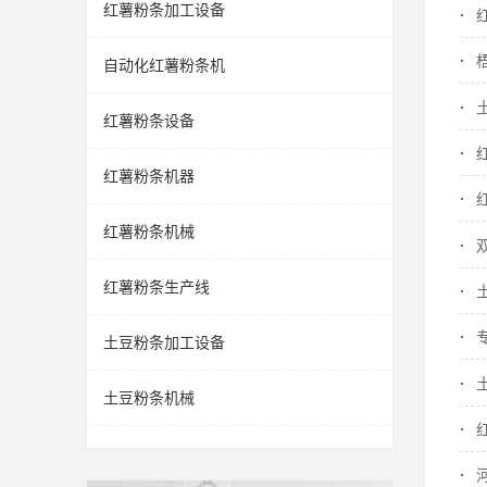
红薯粉条加工设备
自动化红薯粉条机
红薯粉条设备
红薯粉条机器
红薯粉条机械
红薯粉条生产线
土豆粉条加工设备
土豆粉条机械