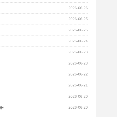
2026-06-26
2026-06-25
2026-06-25
2026-06-24
2026-06-23
2026-06-23
2026-06-22
2026-06-21
2026-06-20
2026-06-20
机器