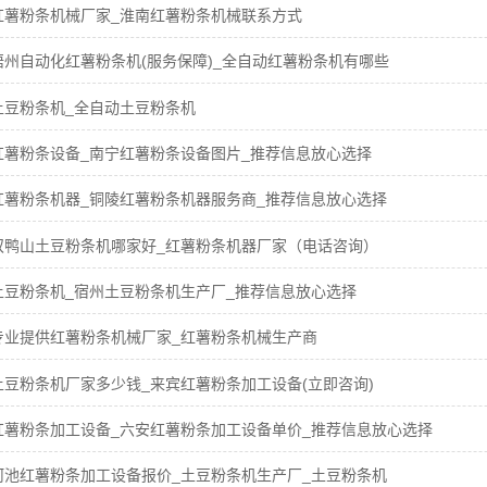
红薯粉条机械厂家_淮南红薯粉条机械联系方式
梧州自动化红薯粉条机(服务保障)_全自动红薯粉条机有哪些
土豆粉条机_全自动土豆粉条机
红薯粉条设备_南宁红薯粉条设备图片_推荐信息放心选择
红薯粉条机器_铜陵红薯粉条机器服务商_推荐信息放心选择
双鸭山土豆粉条机哪家好_红薯粉条机器厂家（电话咨询）
土豆粉条机_宿州土豆粉条机生产厂_推荐信息放心选择
专业提供红薯粉条机械厂家_红薯粉条机械生产商
土豆粉条机厂家多少钱_来宾红薯粉条加工设备(立即咨询)
红薯粉条加工设备_六安红薯粉条加工设备单价_推荐信息放心选择
河池红薯粉条加工设备报价_土豆粉条机生产厂_土豆粉条机